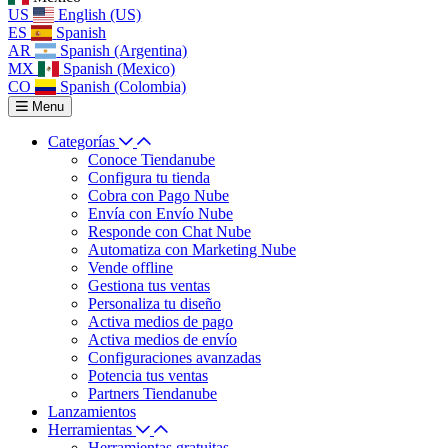
US
English (US)
ES
Spanish
AR
Spanish (Argentina)
MX
Spanish (Mexico)
CO
Spanish (Colombia)
Menu
Categorías
Conoce Tiendanube
Configura tu tienda
Cobra con Pago Nube
Envía con Envío Nube
Responde con Chat Nube
Automatiza con Marketing Nube
Vende offline
Gestiona tus ventas
Personaliza tu diseño
Activa medios de pago
Activa medios de envío
Configuraciones avanzadas
Potencia tus ventas
Partners Tiendanube
Lanzamientos
Herramientas
Herramientas gratuitas