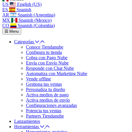
US
English (US)
ES
Spanish
AR
Spanish (Argentina)
MX
Spanish (Mexico)
CO
Spanish (Colombia)
Menu
Categorías
Conoce Tiendanube
Configura tu tienda
Cobra con Pago Nube
Envía con Envío Nube
Responde con Chat Nube
Automatiza con Marketing Nube
Vende offline
Gestiona tus ventas
Personaliza tu diseño
Activa medios de pago
Activa medios de envío
Configuraciones avanzadas
Potencia tus ventas
Partners Tiendanube
Lanzamientos
Herramientas
Herramientas gratuitas