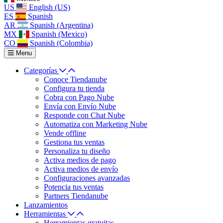
US
English (US)
ES
Spanish
AR
Spanish (Argentina)
MX
Spanish (Mexico)
CO
Spanish (Colombia)
Menu
Categorías
Conoce Tiendanube
Configura tu tienda
Cobra con Pago Nube
Envía con Envío Nube
Responde con Chat Nube
Automatiza con Marketing Nube
Vende offline
Gestiona tus ventas
Personaliza tu diseño
Activa medios de pago
Activa medios de envío
Configuraciones avanzadas
Potencia tus ventas
Partners Tiendanube
Lanzamientos
Herramientas
Herramientas gratuitas