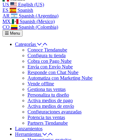
US
English (US)
ES
Spanish
AR
Spanish (Argentina)
MX
Spanish (Mexico)
CO
Spanish (Colombia)
Menu
Categorías
Conoce Tiendanube
Configura tu tienda
Cobra con Pago Nube
Envía con Envío Nube
Responde con Chat Nube
Automatiza con Marketing Nube
Vende offline
Gestiona tus ventas
Personaliza tu diseño
Activa medios de pago
Activa medios de envío
Configuraciones avanzadas
Potencia tus ventas
Partners Tiendanube
Lanzamientos
Herramientas
Herramientas gratuitas