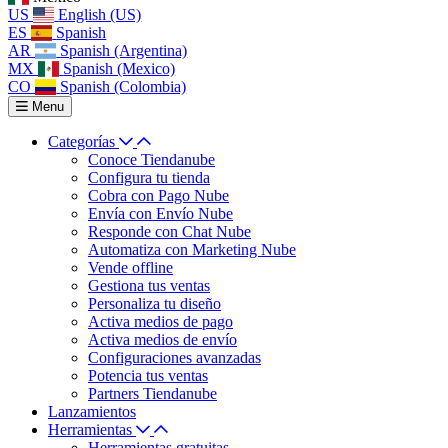
US
English (US)
ES
Spanish
AR
Spanish (Argentina)
MX
Spanish (Mexico)
CO
Spanish (Colombia)
Menu
Categorías
Conoce Tiendanube
Configura tu tienda
Cobra con Pago Nube
Envía con Envío Nube
Responde con Chat Nube
Automatiza con Marketing Nube
Vende offline
Gestiona tus ventas
Personaliza tu diseño
Activa medios de pago
Activa medios de envío
Configuraciones avanzadas
Potencia tus ventas
Partners Tiendanube
Lanzamientos
Herramientas
Herramientas gratuitas