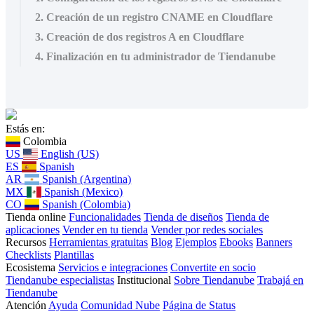
2. Creación de un registro CNAME en Cloudflare
3. Creación de dos registros A en Cloudflare
4. Finalización en tu administrador de Tiendanube
Estás en:
Colombia
US
English (US)
ES
Spanish
AR
Spanish (Argentina)
MX
Spanish (Mexico)
CO
Spanish (Colombia)
Tienda online
Funcionalidades
Tienda de diseños
Tienda de
aplicaciones
Vender en tu tienda
Vender por redes sociales
Recursos
Herramientas gratuitas
Blog
Ejemplos
Ebooks
Banners
Checklists
Plantillas
Ecosistema
Servicios e integraciones
Convertite en socio
Tiendanube especialistas
Institucional
Sobre Tiendanube
Trabajá en
Tiendanube
Atención
Ayuda
Comunidad Nube
Página de Status