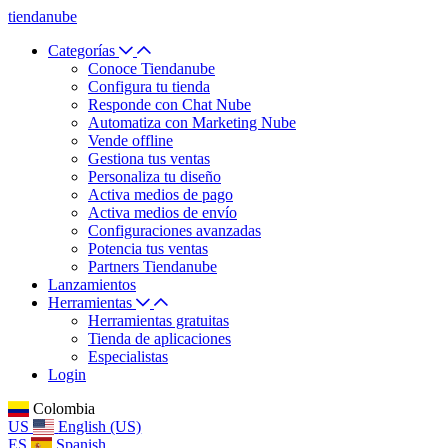
tiendanube
Categorías
Conoce Tiendanube
Configura tu tienda
Responde con Chat Nube
Automatiza con Marketing Nube
Vende offline
Gestiona tus ventas
Personaliza tu diseño
Activa medios de pago
Activa medios de envío
Configuraciones avanzadas
Potencia tus ventas
Partners Tiendanube
Lanzamientos
Herramientas
Herramientas gratuitas
Tienda de aplicaciones
Especialistas
Login
Colombia
US
English (US)
ES
Spanish