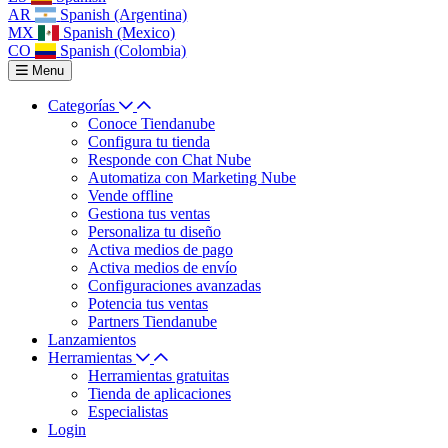
AR
Spanish (Argentina)
MX
Spanish (Mexico)
CO
Spanish (Colombia)
Menu
Categorías
Conoce Tiendanube
Configura tu tienda
Responde con Chat Nube
Automatiza con Marketing Nube
Vende offline
Gestiona tus ventas
Personaliza tu diseño
Activa medios de pago
Activa medios de envío
Configuraciones avanzadas
Potencia tus ventas
Partners Tiendanube
Lanzamientos
Herramientas
Herramientas gratuitas
Tienda de aplicaciones
Especialistas
Login