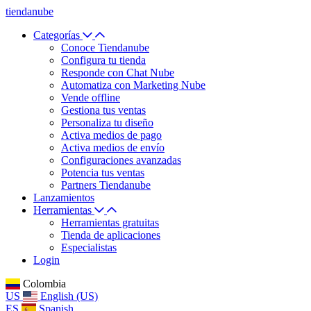
tiendanube
Categorías
Conoce Tiendanube
Configura tu tienda
Responde con Chat Nube
Automatiza con Marketing Nube
Vende offline
Gestiona tus ventas
Personaliza tu diseño
Activa medios de pago
Activa medios de envío
Configuraciones avanzadas
Potencia tus ventas
Partners Tiendanube
Lanzamientos
Herramientas
Herramientas gratuitas
Tienda de aplicaciones
Especialistas
Login
Colombia
US
English (US)
ES
Spanish