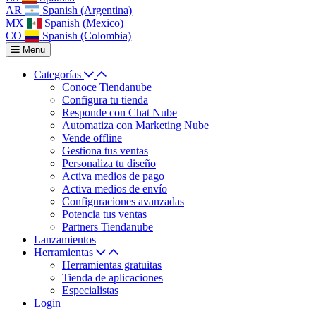
AR
Spanish (Argentina)
MX
Spanish (Mexico)
CO
Spanish (Colombia)
Menu
Categorías
Conoce Tiendanube
Configura tu tienda
Responde con Chat Nube
Automatiza con Marketing Nube
Vende offline
Gestiona tus ventas
Personaliza tu diseño
Activa medios de pago
Activa medios de envío
Configuraciones avanzadas
Potencia tus ventas
Partners Tiendanube
Lanzamientos
Herramientas
Herramientas gratuitas
Tienda de aplicaciones
Especialistas
Login