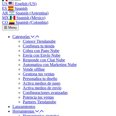
US
English (US)
ES
Spanish
AR
Spanish (Argentina)
MX
Spanish (Mexico)
CO
Spanish (Colombia)
Menu
Categorías
Conoce Tiendanube
Configura tu tienda
Cobra con Pago Nube
Envía con Envío Nube
Responde con Chat Nube
Automatiza con Marketing Nube
Vende offline
Gestiona tus ventas
Personaliza tu diseño
Activa medios de pago
Activa medios de envío
Configuraciones avanzadas
Potencia tus ventas
Partners Tiendanube
Lanzamientos
Herramientas
Herramientas gratuitas