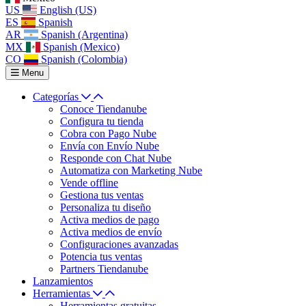
US
English (US)
ES
Spanish
AR
Spanish (Argentina)
MX
Spanish (Mexico)
CO
Spanish (Colombia)
Menu
Categorías
Conoce Tiendanube
Configura tu tienda
Cobra con Pago Nube
Envía con Envío Nube
Responde con Chat Nube
Automatiza con Marketing Nube
Vende offline
Gestiona tus ventas
Personaliza tu diseño
Activa medios de pago
Activa medios de envío
Configuraciones avanzadas
Potencia tus ventas
Partners Tiendanube
Lanzamientos
Herramientas
Herramientas gratuitas