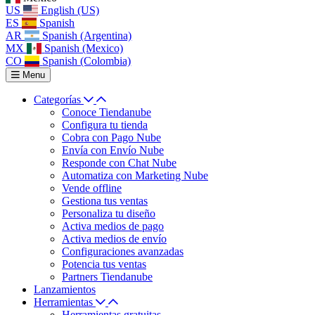
US
English (US)
ES
Spanish
AR
Spanish (Argentina)
MX
Spanish (Mexico)
CO
Spanish (Colombia)
Menu
Categorías
Conoce Tiendanube
Configura tu tienda
Cobra con Pago Nube
Envía con Envío Nube
Responde con Chat Nube
Automatiza con Marketing Nube
Vende offline
Gestiona tus ventas
Personaliza tu diseño
Activa medios de pago
Activa medios de envío
Configuraciones avanzadas
Potencia tus ventas
Partners Tiendanube
Lanzamientos
Herramientas
Herramientas gratuitas