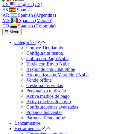
US
English (US)
ES
Spanish
AR
Spanish (Argentina)
MX
Spanish (Mexico)
CO
Spanish (Colombia)
Menu
Categorías
Conoce Tiendanube
Configura tu tienda
Cobra con Pago Nube
Envía con Envío Nube
Responde con Chat Nube
Automatiza con Marketing Nube
Vende offline
Gestiona tus ventas
Personaliza tu diseño
Activa medios de pago
Activa medios de envío
Configuraciones avanzadas
Potencia tus ventas
Partners Tiendanube
Lanzamientos
Herramientas
Herramientas gratuitas