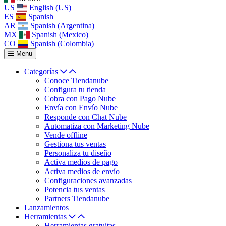
US
English (US)
ES
Spanish
AR
Spanish (Argentina)
MX
Spanish (Mexico)
CO
Spanish (Colombia)
Menu
Categorías
Conoce Tiendanube
Configura tu tienda
Cobra con Pago Nube
Envía con Envío Nube
Responde con Chat Nube
Automatiza con Marketing Nube
Vende offline
Gestiona tus ventas
Personaliza tu diseño
Activa medios de pago
Activa medios de envío
Configuraciones avanzadas
Potencia tus ventas
Partners Tiendanube
Lanzamientos
Herramientas
Herramientas gratuitas