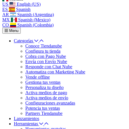
US
English (US)
ES
Spanish
AR
Spanish (Argentina)
MX
Spanish (Mexico)
CO
Spanish (Colombia)
Menu
Categorías
Conoce Tiendanube
Configura tu tienda
Cobra con Pago Nube
Envía con Envío Nube
Responde con Chat Nube
Automatiza con Marketing Nube
Vende offline
Gestiona tus ventas
Personaliza tu diseño
Activa medios de pago
Activa medios de envío
Configuraciones avanzadas
Potencia tus ventas
Partners Tiendanube
Lanzamientos
Herramientas
Herramientas gratuitas