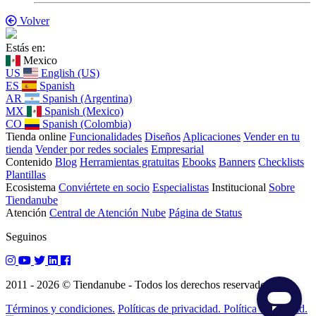
Volver
Estás en:
Mexico
US
English (US)
ES
Spanish
AR
Spanish (Argentina)
MX
Spanish (Mexico)
CO
Spanish (Colombia)
Tienda online
Funcionalidades
Diseños
Aplicaciones
Vender en tu
tienda
Vender por redes sociales
Empresarial
Contenido
Blog
Herramientas gratuitas
Ebooks
Banners
Checklists
Plantillas
Ecosistema
Conviértete en socio
Especialistas
Institucional
Sobre
Tiendanube
Atención
Central de Atención Nube
Página de Status
Seguinos
2011 - 2026 © Tiendanube - Todos los derechos reservados.
Términos y condiciones.
Políticas de privacidad. Política de calidad.