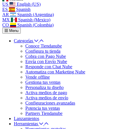
US
English (US)
ES
Spanish
AR
Spanish (Argentina)
MX
Spanish (Mexico)
CO
Spanish (Colombia)
Menu
Categorías
Conoce Tiendanube
Configura tu tienda
Cobra con Pago Nube
Envía con Envío Nube
Responde con Chat Nube
Automatiza con Marketing Nube
Vende offline
Gestiona tus ventas
Personaliza tu diseño
Activa medios de pago
Activa medios de envío
Configuraciones avanzadas
Potencia tus ventas
Partners Tiendanube
Lanzamientos
Herramientas
Herramientas gratuitas