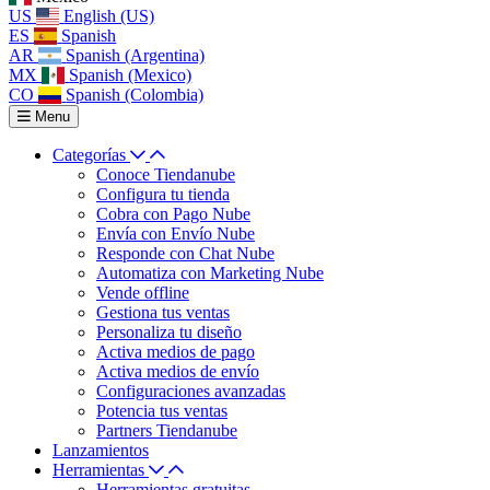
US
English (US)
ES
Spanish
AR
Spanish (Argentina)
MX
Spanish (Mexico)
CO
Spanish (Colombia)
Menu
Categorías
Conoce Tiendanube
Configura tu tienda
Cobra con Pago Nube
Envía con Envío Nube
Responde con Chat Nube
Automatiza con Marketing Nube
Vende offline
Gestiona tus ventas
Personaliza tu diseño
Activa medios de pago
Activa medios de envío
Configuraciones avanzadas
Potencia tus ventas
Partners Tiendanube
Lanzamientos
Herramientas
Herramientas gratuitas