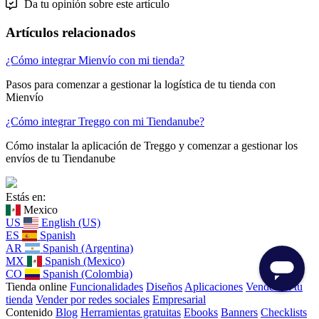
Da tu opinión sobre este artículo
Artículos relacionados
¿Cómo integrar Mienvío con mi tienda?
Pasos para comenzar a gestionar la logística de tu tienda con
Mienvío
¿Cómo integrar Treggo con mi Tiendanube?
Cómo instalar la aplicación de Treggo y comenzar a gestionar los
envíos de tu Tiendanube
Estás en:
Mexico
US
English (US)
ES
Spanish
AR
Spanish (Argentina)
MX
Spanish (Mexico)
CO
Spanish (Colombia)
Tienda online
Funcionalidades
Diseños
Aplicaciones
Vender en tu
tienda
Vender por redes sociales
Empresarial
Contenido
Blog
Herramientas gratuitas
Ebooks
Banners
Checklists