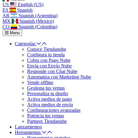
US
English (US)
ES
Spanish
AR
Spanish (Argentina)
MX
Spanish (Mexico)
CO
Spanish (Colombia)
Menu
Categorías
Conoce Tiendanube
Configura tu tienda
Cobra con Pago Nube
Envía con Envío Nube
Responde con Chat Nube
Automatiza con Marketing Nube
Vende offline
Gestiona tus ventas
Personaliza tu diseño
Activa medios de pago
Activa medios de envío
Configuraciones avanzadas
Potencia tus ventas
Partners Tiendanube
Lanzamientos
Herramientas
Herramientas gratuitas