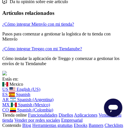
Da tu opinión sobre este artículo
Artículos relacionados
¿Cómo integrar Mienvío con mi tienda?
Pasos para comenzar a gestionar la logística de tu tienda con
Mienvío
¿Cómo integrar Treggo con mi Tiendanube?
Cómo instalar la aplicación de Treggo y comenzar a gestionar los
envíos de tu Tiendanube
Estás en:
Mexico
US
English (US)
ES
Spanish
AR
Spanish (Argentina)
MX
Spanish (Mexico)
CO
Spanish (Colombia)
Tienda online
Funcionalidades
Diseños
Aplicaciones
Vender en tu
tienda
Vender por redes sociales
Empresarial
Contenido
Blog
Herramientas gratuitas
Ebooks
Banners
Checklists