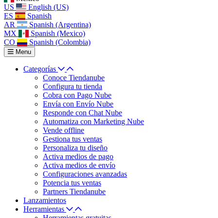
US
English (US)
ES
Spanish
AR
Spanish (Argentina)
MX
Spanish (Mexico)
CO
Spanish (Colombia)
Menu
Categorías
Conoce Tiendanube
Configura tu tienda
Cobra con Pago Nube
Envía con Envío Nube
Responde con Chat Nube
Automatiza con Marketing Nube
Vende offline
Gestiona tus ventas
Personaliza tu diseño
Activa medios de pago
Activa medios de envío
Configuraciones avanzadas
Potencia tus ventas
Partners Tiendanube
Lanzamientos
Herramientas
Herramientas gratuitas