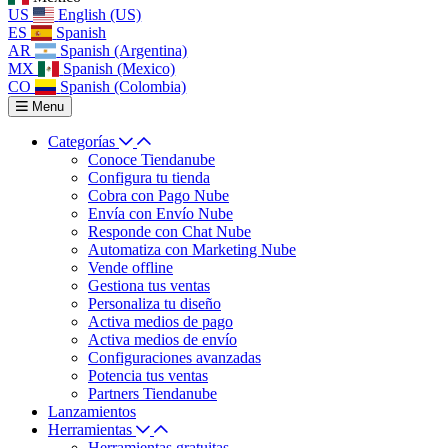
US
English (US)
ES
Spanish
AR
Spanish (Argentina)
MX
Spanish (Mexico)
CO
Spanish (Colombia)
Menu
Categorías
Conoce Tiendanube
Configura tu tienda
Cobra con Pago Nube
Envía con Envío Nube
Responde con Chat Nube
Automatiza con Marketing Nube
Vende offline
Gestiona tus ventas
Personaliza tu diseño
Activa medios de pago
Activa medios de envío
Configuraciones avanzadas
Potencia tus ventas
Partners Tiendanube
Lanzamientos
Herramientas
Herramientas gratuitas