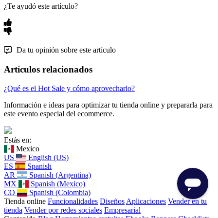
¿Te ayudó este artículo?
Da tu opinión sobre este artículo
Artículos relacionados
¿Qué es el Hot Sale y cómo aprovecharlo?
Información e ideas para optimizar tu tienda online y prepararla para
este evento especial del ecommerce.
Estás en:
Mexico
US
English (US)
ES
Spanish
AR
Spanish (Argentina)
MX
Spanish (Mexico)
CO
Spanish (Colombia)
Tienda online
Funcionalidades
Diseños
Aplicaciones
Vender en tu
tienda
Vender por redes sociales
Empresarial