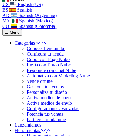
US
English (US)
ES
Spanish
AR
Spanish (Argentina)
MX
Spanish (Mexico)
CO
Spanish (Colombia)
Menu
Categorías
Conoce Tiendanube
Configura tu tienda
Cobra con Pago Nube
Envía con Envío Nube
Responde con Chat Nube
Automatiza con Marketing Nube
Vende offline
Gestiona tus ventas
Personaliza tu diseño
Activa medios de pago
Activa medios de envío
Configuraciones avanzadas
Potencia tus ventas
Partners Tiendanube
Lanzamientos
Herramientas
Herramientas gratuitas