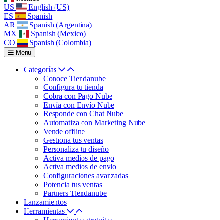
US
English (US)
ES
Spanish
AR
Spanish (Argentina)
MX
Spanish (Mexico)
CO
Spanish (Colombia)
Menu
Categorías
Conoce Tiendanube
Configura tu tienda
Cobra con Pago Nube
Envía con Envío Nube
Responde con Chat Nube
Automatiza con Marketing Nube
Vende offline
Gestiona tus ventas
Personaliza tu diseño
Activa medios de pago
Activa medios de envío
Configuraciones avanzadas
Potencia tus ventas
Partners Tiendanube
Lanzamientos
Herramientas
Herramientas gratuitas