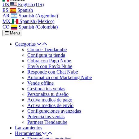
US
English (US)
ES
Spanish
AR
Spanish (Argentina)
MX
Spanish (Mexico)
CO
Spanish (Colombia)
Menu
Categorías
Conoce Tiendanube
Configura tu tienda
Cobra con Pago Nube
Envía con Envío Nube
Responde con Chat Nube
Automatiza con Marketing Nube
Vende offline
Gestiona tus ventas
Personaliza tu diseño
Activa medios de pago
Activa medios de envío
Configuraciones avanzadas
Potencia tus ventas
Partners Tiendanube
Lanzamientos
Herramientas
Herramientas gratuitas