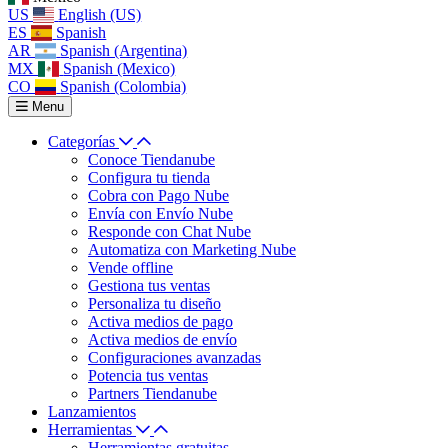
US
English (US)
ES
Spanish
AR
Spanish (Argentina)
MX
Spanish (Mexico)
CO
Spanish (Colombia)
Menu
Categorías
Conoce Tiendanube
Configura tu tienda
Cobra con Pago Nube
Envía con Envío Nube
Responde con Chat Nube
Automatiza con Marketing Nube
Vende offline
Gestiona tus ventas
Personaliza tu diseño
Activa medios de pago
Activa medios de envío
Configuraciones avanzadas
Potencia tus ventas
Partners Tiendanube
Lanzamientos
Herramientas
Herramientas gratuitas