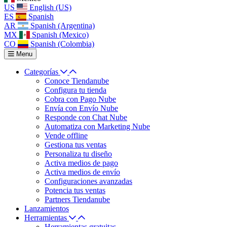
US
English (US)
ES
Spanish
AR
Spanish (Argentina)
MX
Spanish (Mexico)
CO
Spanish (Colombia)
Menu
Categorías
Conoce Tiendanube
Configura tu tienda
Cobra con Pago Nube
Envía con Envío Nube
Responde con Chat Nube
Automatiza con Marketing Nube
Vende offline
Gestiona tus ventas
Personaliza tu diseño
Activa medios de pago
Activa medios de envío
Configuraciones avanzadas
Potencia tus ventas
Partners Tiendanube
Lanzamientos
Herramientas
Herramientas gratuitas