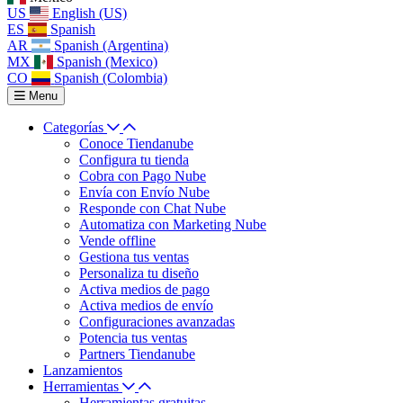
US
English (US)
ES
Spanish
AR
Spanish (Argentina)
MX
Spanish (Mexico)
CO
Spanish (Colombia)
Menu
Categorías
Conoce Tiendanube
Configura tu tienda
Cobra con Pago Nube
Envía con Envío Nube
Responde con Chat Nube
Automatiza con Marketing Nube
Vende offline
Gestiona tus ventas
Personaliza tu diseño
Activa medios de pago
Activa medios de envío
Configuraciones avanzadas
Potencia tus ventas
Partners Tiendanube
Lanzamientos
Herramientas
Herramientas gratuitas