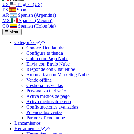
US
English (US)
ES
Spanish
AR
Spanish (Argentina)
MX
Spanish (Mexico)
CO
Spanish (Colombia)
Menu
Categorías
Conoce Tiendanube
Configura tu tienda
Cobra con Pago Nube
Envía con Envío Nube
Responde con Chat Nube
Automatiza con Marketing Nube
Vende offline
Gestiona tus ventas
Personaliza tu diseño
Activa medios de pago
Activa medios de envío
Configuraciones avanzadas
Potencia tus ventas
Partners Tiendanube
Lanzamientos
Herramientas
Herramientas gratuitas