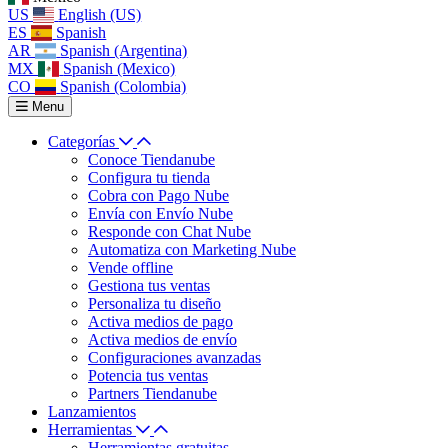
US
English (US)
ES
Spanish
AR
Spanish (Argentina)
MX
Spanish (Mexico)
CO
Spanish (Colombia)
Menu
Categorías
Conoce Tiendanube
Configura tu tienda
Cobra con Pago Nube
Envía con Envío Nube
Responde con Chat Nube
Automatiza con Marketing Nube
Vende offline
Gestiona tus ventas
Personaliza tu diseño
Activa medios de pago
Activa medios de envío
Configuraciones avanzadas
Potencia tus ventas
Partners Tiendanube
Lanzamientos
Herramientas
Herramientas gratuitas