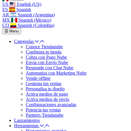
US
English (US)
ES
Spanish
AR
Spanish (Argentina)
MX
Spanish (Mexico)
CO
Spanish (Colombia)
Menu
Categorías
Conoce Tiendanube
Configura tu tienda
Cobra con Pago Nube
Envía con Envío Nube
Responde con Chat Nube
Automatiza con Marketing Nube
Vende offline
Gestiona tus ventas
Personaliza tu diseño
Activa medios de pago
Activa medios de envío
Configuraciones avanzadas
Potencia tus ventas
Partners Tiendanube
Lanzamientos
Herramientas
Herramientas gratuitas