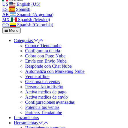
US
English (US)
ES
Spanish
AR
Spanish (Argentina)
MX
Spanish (Mexico)
CO
Spanish (Colombia)
Menu
Categorías
Conoce Tiendanube
Configura tu tienda
Cobra con Pago Nube
Envía con Envío Nube
Responde con Chat Nube
Automatiza con Marketing Nube
Vende offline
Gestiona tus ventas
Personaliza tu diseño
Activa medios de pago
Activa medios de envío
Configuraciones avanzadas
Potencia tus ventas
Partners Tiendanube
Lanzamientos
Herramientas
Herramientas gratuitas