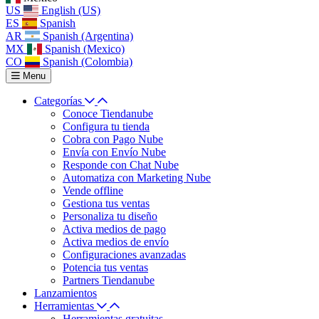
US
English (US)
ES
Spanish
AR
Spanish (Argentina)
MX
Spanish (Mexico)
CO
Spanish (Colombia)
Menu
Categorías
Conoce Tiendanube
Configura tu tienda
Cobra con Pago Nube
Envía con Envío Nube
Responde con Chat Nube
Automatiza con Marketing Nube
Vende offline
Gestiona tus ventas
Personaliza tu diseño
Activa medios de pago
Activa medios de envío
Configuraciones avanzadas
Potencia tus ventas
Partners Tiendanube
Lanzamientos
Herramientas
Herramientas gratuitas