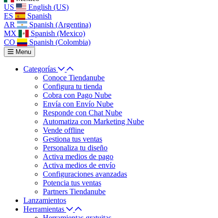
US
English (US)
ES
Spanish
AR
Spanish (Argentina)
MX
Spanish (Mexico)
CO
Spanish (Colombia)
Menu
Categorías
Conoce Tiendanube
Configura tu tienda
Cobra con Pago Nube
Envía con Envío Nube
Responde con Chat Nube
Automatiza con Marketing Nube
Vende offline
Gestiona tus ventas
Personaliza tu diseño
Activa medios de pago
Activa medios de envío
Configuraciones avanzadas
Potencia tus ventas
Partners Tiendanube
Lanzamientos
Herramientas
Herramientas gratuitas