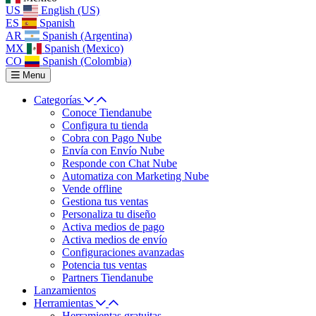
US
English (US)
ES
Spanish
AR
Spanish (Argentina)
MX
Spanish (Mexico)
CO
Spanish (Colombia)
Menu
Categorías
Conoce Tiendanube
Configura tu tienda
Cobra con Pago Nube
Envía con Envío Nube
Responde con Chat Nube
Automatiza con Marketing Nube
Vende offline
Gestiona tus ventas
Personaliza tu diseño
Activa medios de pago
Activa medios de envío
Configuraciones avanzadas
Potencia tus ventas
Partners Tiendanube
Lanzamientos
Herramientas
Herramientas gratuitas