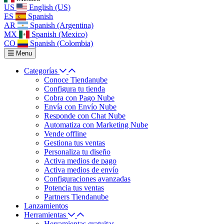
US
English (US)
ES
Spanish
AR
Spanish (Argentina)
MX
Spanish (Mexico)
CO
Spanish (Colombia)
Menu
Categorías
Conoce Tiendanube
Configura tu tienda
Cobra con Pago Nube
Envía con Envío Nube
Responde con Chat Nube
Automatiza con Marketing Nube
Vende offline
Gestiona tus ventas
Personaliza tu diseño
Activa medios de pago
Activa medios de envío
Configuraciones avanzadas
Potencia tus ventas
Partners Tiendanube
Lanzamientos
Herramientas
Herramientas gratuitas