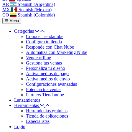
AR
Spanish (Argentina)
MX
Spanish (Mexico)
CO
Spanish (Colombia)
Menu
Categorías
Conoce Tiendanube
Configura tu tienda
Responde con Chat Nube
Automatiza con Marketing Nube
Vende offline
Gestiona tus ventas
Personaliza tu diseño
Activa medios de pago
Activa medios de envío
Configuraciones avanzadas
Potencia tus ventas
Partners Tiendanube
Lanzamientos
Herramientas
Herramientas gratuitas
Tienda de aplicaciones
Especialistas
Login