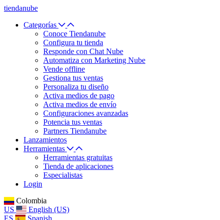
tiendanube
Categorías
Conoce Tiendanube
Configura tu tienda
Responde con Chat Nube
Automatiza con Marketing Nube
Vende offline
Gestiona tus ventas
Personaliza tu diseño
Activa medios de pago
Activa medios de envío
Configuraciones avanzadas
Potencia tus ventas
Partners Tiendanube
Lanzamientos
Herramientas
Herramientas gratuitas
Tienda de aplicaciones
Especialistas
Login
Colombia
US
English (US)
ES
Spanish