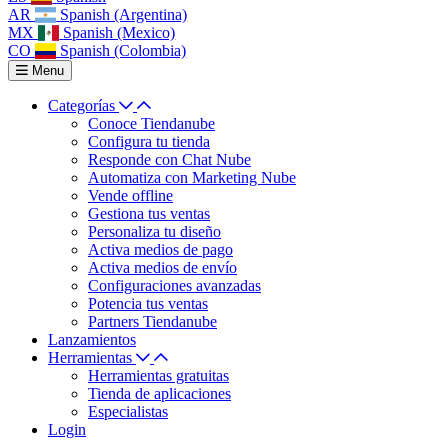
AR
Spanish (Argentina)
MX
Spanish (Mexico)
CO
Spanish (Colombia)
Menu
Categorías
Conoce Tiendanube
Configura tu tienda
Responde con Chat Nube
Automatiza con Marketing Nube
Vende offline
Gestiona tus ventas
Personaliza tu diseño
Activa medios de pago
Activa medios de envío
Configuraciones avanzadas
Potencia tus ventas
Partners Tiendanube
Lanzamientos
Herramientas
Herramientas gratuitas
Tienda de aplicaciones
Especialistas
Login