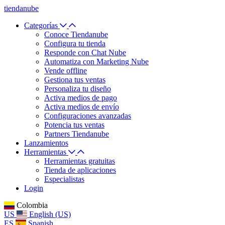
tiendanube
Categorías
Conoce Tiendanube
Configura tu tienda
Responde con Chat Nube
Automatiza con Marketing Nube
Vende offline
Gestiona tus ventas
Personaliza tu diseño
Activa medios de pago
Activa medios de envío
Configuraciones avanzadas
Potencia tus ventas
Partners Tiendanube
Lanzamientos
Herramientas
Herramientas gratuitas
Tienda de aplicaciones
Especialistas
Login
Colombia
US
English (US)
ES
Spanish