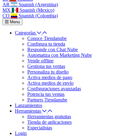
AR
Spanish (Argentina)
MX
Spanish (Mexico)
CO
Spanish (Colombia)
Menu
Categorías
Conoce Tiendanube
Configura tu tienda
Responde con Chat Nube
Automatiza con Marketing Nube
Vende offline
Gestiona tus ventas
Personaliza tu diseño
Activa medios de pago
Activa medios de envío
Configuraciones avanzadas
Potencia tus ventas
Partners Tiendanube
Lanzamientos
Herramientas
Herramientas gratuitas
Tienda de aplicaciones
Especialistas
Login