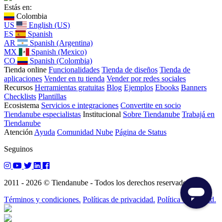
Estás en:
Colombia
US
English (US)
ES
Spanish
AR
Spanish (Argentina)
MX
Spanish (Mexico)
CO
Spanish (Colombia)
Tienda online
Funcionalidades
Tienda de diseños
Tienda de
aplicaciones
Vender en tu tienda
Vender por redes sociales
Recursos
Herramientas gratuitas
Blog
Ejemplos
Ebooks
Banners
Checklists
Plantillas
Ecosistema
Servicios e integraciones
Convertite en socio
Tiendanube especialistas
Institucional
Sobre Tiendanube
Trabajá en
Tiendanube
Atención
Ayuda
Comunidad Nube
Página de Status
Seguinos
2011 - 2026 © Tiendanube - Todos los derechos reservados.
Términos y condiciones.
Políticas de privacidad.
Política de calidad.