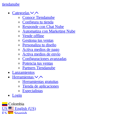
tiendanube
Categorías
Conoce Tiendanube
Configura tu tienda
Responde con Chat Nube
Automatiza con Marketing Nube
Vende offline
Gestiona tus ventas
Personaliza tu diseño
Activa medios de pago
Activa medios de envío
Configuraciones avanzadas
Potencia tus ventas
Partners Tiendanube
Lanzamientos
Herramientas
Herramientas gratuitas
Tienda de aplicaciones
Especialistas
Login
Colombia
US
English (US)
ES
Spanish