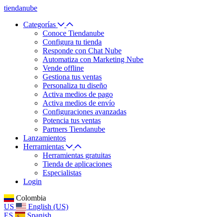
tiendanube
Categorías
Conoce Tiendanube
Configura tu tienda
Responde con Chat Nube
Automatiza con Marketing Nube
Vende offline
Gestiona tus ventas
Personaliza tu diseño
Activa medios de pago
Activa medios de envío
Configuraciones avanzadas
Potencia tus ventas
Partners Tiendanube
Lanzamientos
Herramientas
Herramientas gratuitas
Tienda de aplicaciones
Especialistas
Login
Colombia
US
English (US)
ES
Spanish