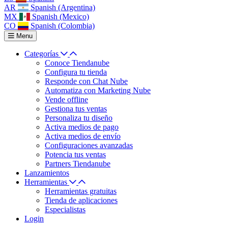
AR
Spanish (Argentina)
MX
Spanish (Mexico)
CO
Spanish (Colombia)
Menu
Categorías
Conoce Tiendanube
Configura tu tienda
Responde con Chat Nube
Automatiza con Marketing Nube
Vende offline
Gestiona tus ventas
Personaliza tu diseño
Activa medios de pago
Activa medios de envío
Configuraciones avanzadas
Potencia tus ventas
Partners Tiendanube
Lanzamientos
Herramientas
Herramientas gratuitas
Tienda de aplicaciones
Especialistas
Login