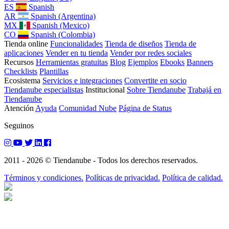
ES
Spanish
AR
Spanish (Argentina)
MX
Spanish (Mexico)
CO
Spanish (Colombia)
Tienda online
Funcionalidades
Tienda de diseños
Tienda de
aplicaciones
Vender en tu tienda
Vender por redes sociales
Recursos
Herramientas gratuitas
Blog
Ejemplos
Ebooks
Banners
Checklists
Plantillas
Ecosistema
Servicios e integraciones
Convertite en socio
Tiendanube especialistas
Institucional
Sobre Tiendanube
Trabajá en
Tiendanube
Atención
Ayuda
Comunidad Nube
Página de Status
Seguinos
2011 - 2026 © Tiendanube - Todos los derechos reservados.
Términos y condiciones.
Políticas de privacidad.
Política de calidad.