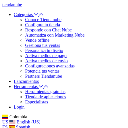
tiendanube
Categorías
Conoce Tiendanube
Configura tu tienda
Responde con Chat Nube
Automatiza con Marketing Nube
Vende offline
Gestiona tus ventas
Personaliza tu diseño
Activa medios de pago
Activa medios de envío
Configuraciones avanzadas
Potencia tus ventas
Partners Tiendanube
Lanzamientos
Herramientas
Herramientas gratuitas
Tienda de aplicaciones
Especialistas
Login
Colombia
US
English (US)
ES
Spanish