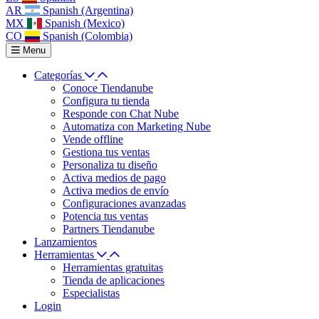
AR
Spanish (Argentina)
MX
Spanish (Mexico)
CO
Spanish (Colombia)
Menu
Categorías
Conoce Tiendanube
Configura tu tienda
Responde con Chat Nube
Automatiza con Marketing Nube
Vende offline
Gestiona tus ventas
Personaliza tu diseño
Activa medios de pago
Activa medios de envío
Configuraciones avanzadas
Potencia tus ventas
Partners Tiendanube
Lanzamientos
Herramientas
Herramientas gratuitas
Tienda de aplicaciones
Especialistas
Login