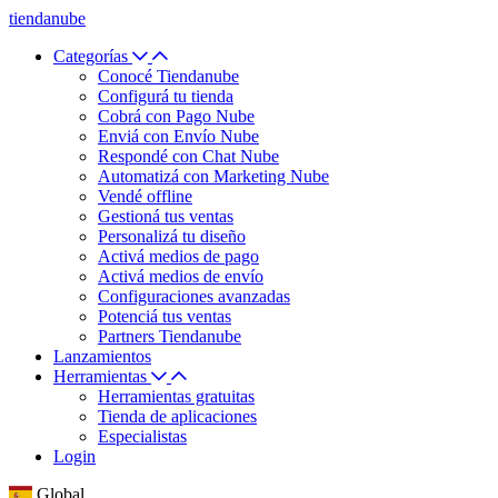
tiendanube
Categorías
Conocé Tiendanube
Configurá tu tienda
Cobrá con Pago Nube
Enviá con Envío Nube
Respondé con Chat Nube
Automatizá con Marketing Nube
Vendé offline
Gestioná tus ventas
Personalizá tu diseño
Activá medios de pago
Activá medios de envío
Configuraciones avanzadas
Potenciá tus ventas
Partners Tiendanube
Lanzamientos
Herramientas
Herramientas gratuitas
Tienda de aplicaciones
Especialistas
Login
Global