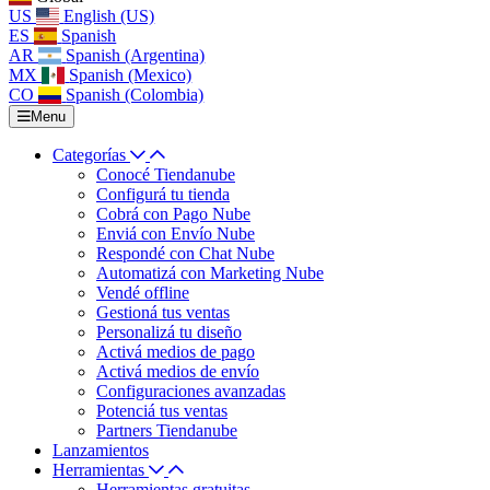
US
English (US)
ES
Spanish
AR
Spanish (Argentina)
MX
Spanish (Mexico)
CO
Spanish (Colombia)
Menu
Categorías
Conocé Tiendanube
Configurá tu tienda
Cobrá con Pago Nube
Enviá con Envío Nube
Respondé con Chat Nube
Automatizá con Marketing Nube
Vendé offline
Gestioná tus ventas
Personalizá tu diseño
Activá medios de pago
Activá medios de envío
Configuraciones avanzadas
Potenciá tus ventas
Partners Tiendanube
Lanzamientos
Herramientas
Herramientas gratuitas