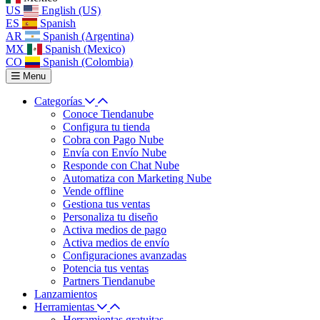
US
English (US)
ES
Spanish
AR
Spanish (Argentina)
MX
Spanish (Mexico)
CO
Spanish (Colombia)
Menu
Categorías
Conoce Tiendanube
Configura tu tienda
Cobra con Pago Nube
Envía con Envío Nube
Responde con Chat Nube
Automatiza con Marketing Nube
Vende offline
Gestiona tus ventas
Personaliza tu diseño
Activa medios de pago
Activa medios de envío
Configuraciones avanzadas
Potencia tus ventas
Partners Tiendanube
Lanzamientos
Herramientas
Herramientas gratuitas