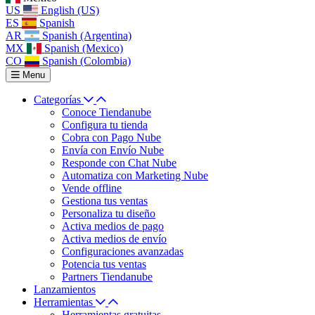
US
English (US)
ES
Spanish
AR
Spanish (Argentina)
MX
Spanish (Mexico)
CO
Spanish (Colombia)
Menu
Categorías
Conoce Tiendanube
Configura tu tienda
Cobra con Pago Nube
Envía con Envío Nube
Responde con Chat Nube
Automatiza con Marketing Nube
Vende offline
Gestiona tus ventas
Personaliza tu diseño
Activa medios de pago
Activa medios de envío
Configuraciones avanzadas
Potencia tus ventas
Partners Tiendanube
Lanzamientos
Herramientas
Herramientas gratuitas