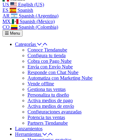
US
English (US)
ES
Spanish
AR
Spanish (Argentina)
MX
Spanish (Mexico)
CO
Spanish (Colombia)
Menu
Categorías
Conoce Tiendanube
Configura tu tienda
Cobra con Pago Nube
Envía con Envío Nube
Responde con Chat Nube
Automatiza con Marketing Nube
Vende offline
Gestiona tus ventas
Personaliza tu diseño
Activa medios de pago
Activa medios de envío
Configuraciones avanzadas
Potencia tus ventas
Partners Tiendanube
Lanzamientos
Herramientas
Herramientas gratuitas