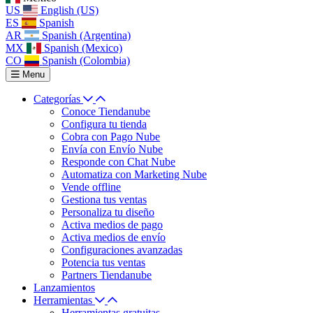
US
English (US)
ES
Spanish
AR
Spanish (Argentina)
MX
Spanish (Mexico)
CO
Spanish (Colombia)
Menu
Categorías
Conoce Tiendanube
Configura tu tienda
Cobra con Pago Nube
Envía con Envío Nube
Responde con Chat Nube
Automatiza con Marketing Nube
Vende offline
Gestiona tus ventas
Personaliza tu diseño
Activa medios de pago
Activa medios de envío
Configuraciones avanzadas
Potencia tus ventas
Partners Tiendanube
Lanzamientos
Herramientas
Herramientas gratuitas