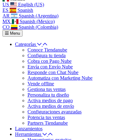
US
English (US)
ES
Spanish
AR
Spanish (Argentina)
MX
Spanish (Mexico)
CO
Spanish (Colombia)
Menu
Categorías
Conoce Tiendanube
Configura tu tienda
Cobra con Pago Nube
Envía con Envío Nube
Responde con Chat Nube
Automatiza con Marketing Nube
Vende offline
Gestiona tus ventas
Personaliza tu diseño
Activa medios de pago
Activa medios de envío
Configuraciones avanzadas
Potencia tus ventas
Partners Tiendanube
Lanzamientos
Herramientas
Herramientas gratuitas