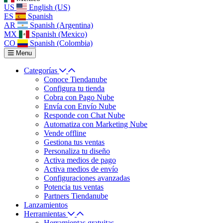
US
English (US)
ES
Spanish
AR
Spanish (Argentina)
MX
Spanish (Mexico)
CO
Spanish (Colombia)
Menu
Categorías
Conoce Tiendanube
Configura tu tienda
Cobra con Pago Nube
Envía con Envío Nube
Responde con Chat Nube
Automatiza con Marketing Nube
Vende offline
Gestiona tus ventas
Personaliza tu diseño
Activa medios de pago
Activa medios de envío
Configuraciones avanzadas
Potencia tus ventas
Partners Tiendanube
Lanzamientos
Herramientas
Herramientas gratuitas