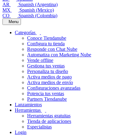
AR
Spanish (Argentina)
MX
Spanish (Mexico)
CO
Spanish (Colombia)
Menu
Categorías
Conoce Tiendanube
Configura tu tienda
Responde con Chat Nube
Automatiza con Marketing Nube
Vende offline
Gestiona tus ventas
Personaliza tu diseño
Activa medios de pago
Activa medios de envío
Configuraciones avanzadas
Potencia tus ventas
Partners Tiendanube
Lanzamientos
Herramientas
Herramientas gratuitas
Tienda de aplicaciones
Especialistas
Login