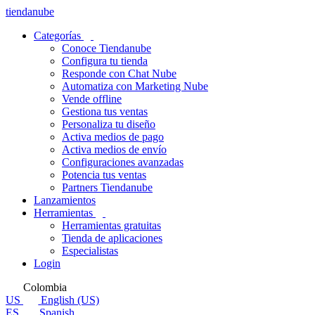
tiendanube
Categorías
Conoce Tiendanube
Configura tu tienda
Responde con Chat Nube
Automatiza con Marketing Nube
Vende offline
Gestiona tus ventas
Personaliza tu diseño
Activa medios de pago
Activa medios de envío
Configuraciones avanzadas
Potencia tus ventas
Partners Tiendanube
Lanzamientos
Herramientas
Herramientas gratuitas
Tienda de aplicaciones
Especialistas
Login
Colombia
US
English (US)
ES
Spanish