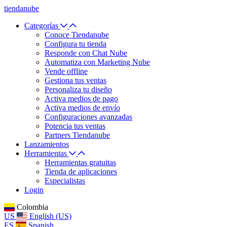
tiendanube
Categorías
Conoce Tiendanube
Configura tu tienda
Responde con Chat Nube
Automatiza con Marketing Nube
Vende offline
Gestiona tus ventas
Personaliza tu diseño
Activa medios de pago
Activa medios de envío
Configuraciones avanzadas
Potencia tus ventas
Partners Tiendanube
Lanzamientos
Herramientas
Herramientas gratuitas
Tienda de aplicaciones
Especialistas
Login
Colombia
US
English (US)
ES
Spanish