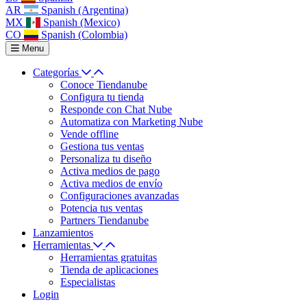
AR
Spanish (Argentina)
MX
Spanish (Mexico)
CO
Spanish (Colombia)
Menu
Categorías
Conoce Tiendanube
Configura tu tienda
Responde con Chat Nube
Automatiza con Marketing Nube
Vende offline
Gestiona tus ventas
Personaliza tu diseño
Activa medios de pago
Activa medios de envío
Configuraciones avanzadas
Potencia tus ventas
Partners Tiendanube
Lanzamientos
Herramientas
Herramientas gratuitas
Tienda de aplicaciones
Especialistas
Login