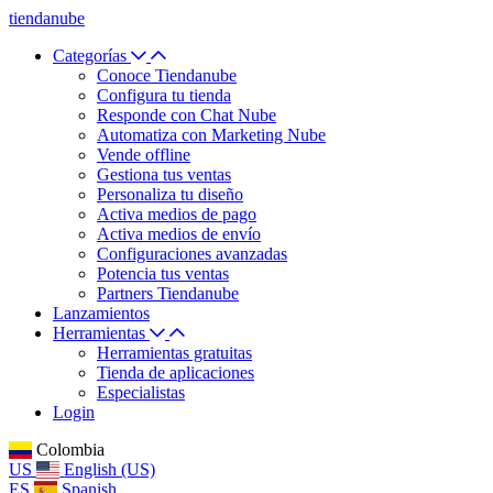
tiendanube
Categorías
Conoce Tiendanube
Configura tu tienda
Responde con Chat Nube
Automatiza con Marketing Nube
Vende offline
Gestiona tus ventas
Personaliza tu diseño
Activa medios de pago
Activa medios de envío
Configuraciones avanzadas
Potencia tus ventas
Partners Tiendanube
Lanzamientos
Herramientas
Herramientas gratuitas
Tienda de aplicaciones
Especialistas
Login
Colombia
US
English (US)
ES
Spanish