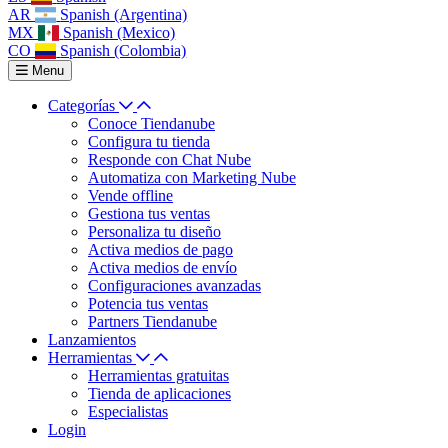
AR
Spanish (Argentina)
MX
Spanish (Mexico)
CO
Spanish (Colombia)
Menu
Categorías
Conoce Tiendanube
Configura tu tienda
Responde con Chat Nube
Automatiza con Marketing Nube
Vende offline
Gestiona tus ventas
Personaliza tu diseño
Activa medios de pago
Activa medios de envío
Configuraciones avanzadas
Potencia tus ventas
Partners Tiendanube
Lanzamientos
Herramientas
Herramientas gratuitas
Tienda de aplicaciones
Especialistas
Login