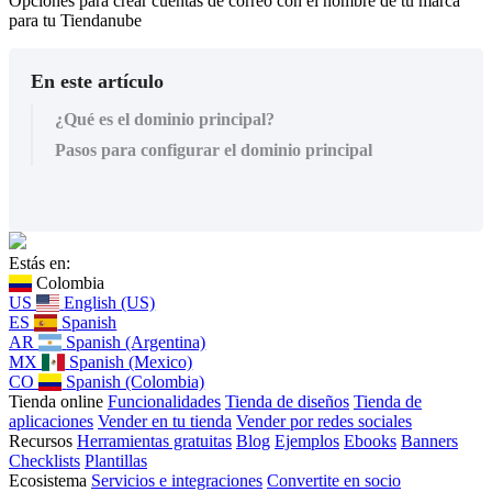
Opciones para crear cuentas de correo con el nombre de tu marca
para tu Tiendanube
En este artículo
¿Qué es el dominio principal?
Pasos para configurar el dominio principal
Estás en:
Colombia
US
English (US)
ES
Spanish
AR
Spanish (Argentina)
MX
Spanish (Mexico)
CO
Spanish (Colombia)
Tienda online
Funcionalidades
Tienda de diseños
Tienda de
aplicaciones
Vender en tu tienda
Vender por redes sociales
Recursos
Herramientas gratuitas
Blog
Ejemplos
Ebooks
Banners
Checklists
Plantillas
Ecosistema
Servicios e integraciones
Convertite en socio