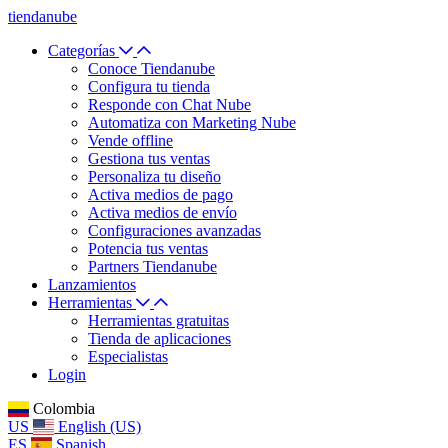
tiendanube
Categorías
Conoce Tiendanube
Configura tu tienda
Responde con Chat Nube
Automatiza con Marketing Nube
Vende offline
Gestiona tus ventas
Personaliza tu diseño
Activa medios de pago
Activa medios de envío
Configuraciones avanzadas
Potencia tus ventas
Partners Tiendanube
Lanzamientos
Herramientas
Herramientas gratuitas
Tienda de aplicaciones
Especialistas
Login
Colombia
US
English (US)
ES
Spanish