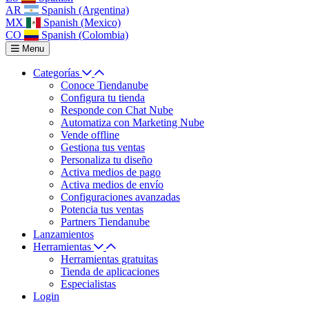
AR
Spanish (Argentina)
MX
Spanish (Mexico)
CO
Spanish (Colombia)
Menu
Categorías
Conoce Tiendanube
Configura tu tienda
Responde con Chat Nube
Automatiza con Marketing Nube
Vende offline
Gestiona tus ventas
Personaliza tu diseño
Activa medios de pago
Activa medios de envío
Configuraciones avanzadas
Potencia tus ventas
Partners Tiendanube
Lanzamientos
Herramientas
Herramientas gratuitas
Tienda de aplicaciones
Especialistas
Login