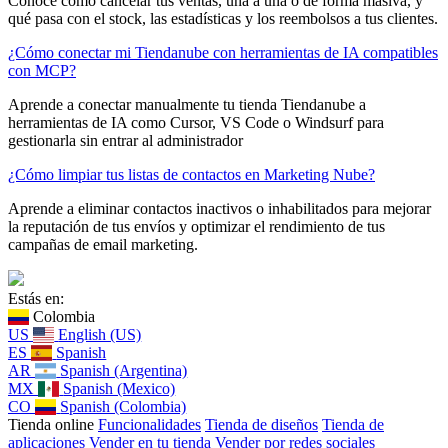
Conoce cómo cancelar tus ventas, una a una o de forma masiva, y
qué pasa con el stock, las estadísticas y los reembolsos a tus clientes.
¿Cómo conectar mi Tiendanube con herramientas de IA compatibles
con MCP?
Aprende a conectar manualmente tu tienda Tiendanube a
herramientas de IA como Cursor, VS Code o Windsurf para
gestionarla sin entrar al administrador
¿Cómo limpiar tus listas de contactos en Marketing Nube?
Aprende a eliminar contactos inactivos o inhabilitados para mejorar
la reputación de tus envíos y optimizar el rendimiento de tus
campañas de email marketing.
Estás en:
Colombia
US
English (US)
ES
Spanish
AR
Spanish (Argentina)
MX
Spanish (Mexico)
CO
Spanish (Colombia)
Tienda online
Funcionalidades
Tienda de diseños
Tienda de
aplicaciones
Vender en tu tienda
Vender por redes sociales