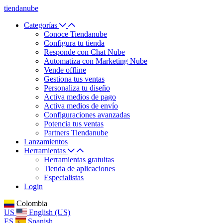
tiendanube
Categorías
Conoce Tiendanube
Configura tu tienda
Responde con Chat Nube
Automatiza con Marketing Nube
Vende offline
Gestiona tus ventas
Personaliza tu diseño
Activa medios de pago
Activa medios de envío
Configuraciones avanzadas
Potencia tus ventas
Partners Tiendanube
Lanzamientos
Herramientas
Herramientas gratuitas
Tienda de aplicaciones
Especialistas
Login
Colombia
US
English (US)
ES
Spanish