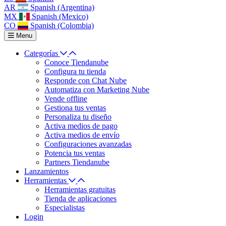
AR
Spanish (Argentina)
MX
Spanish (Mexico)
CO
Spanish (Colombia)
Menu
Categorías
Conoce Tiendanube
Configura tu tienda
Responde con Chat Nube
Automatiza con Marketing Nube
Vende offline
Gestiona tus ventas
Personaliza tu diseño
Activa medios de pago
Activa medios de envío
Configuraciones avanzadas
Potencia tus ventas
Partners Tiendanube
Lanzamientos
Herramientas
Herramientas gratuitas
Tienda de aplicaciones
Especialistas
Login