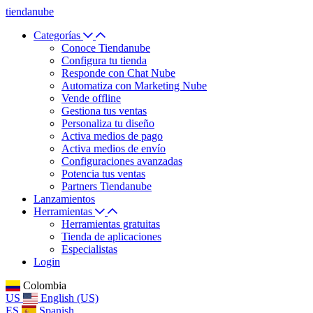
tiendanube
Categorías
Conoce Tiendanube
Configura tu tienda
Responde con Chat Nube
Automatiza con Marketing Nube
Vende offline
Gestiona tus ventas
Personaliza tu diseño
Activa medios de pago
Activa medios de envío
Configuraciones avanzadas
Potencia tus ventas
Partners Tiendanube
Lanzamientos
Herramientas
Herramientas gratuitas
Tienda de aplicaciones
Especialistas
Login
Colombia
US
English (US)
ES
Spanish