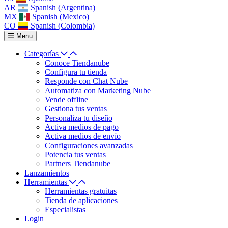
AR
Spanish (Argentina)
MX
Spanish (Mexico)
CO
Spanish (Colombia)
Menu
Categorías
Conoce Tiendanube
Configura tu tienda
Responde con Chat Nube
Automatiza con Marketing Nube
Vende offline
Gestiona tus ventas
Personaliza tu diseño
Activa medios de pago
Activa medios de envío
Configuraciones avanzadas
Potencia tus ventas
Partners Tiendanube
Lanzamientos
Herramientas
Herramientas gratuitas
Tienda de aplicaciones
Especialistas
Login